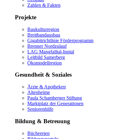
Zahlen & Fakten
Projekte
Baukulturregion
Breitbandausbau
Gigabitrichtlinie Förderprogramm
Brenner Nordzulauf
LAG Mangfalltal-Inntal
Leitbild Samerberg
Ökomodellregion
Gesundheit & Soziales
Ärzte & Apotheken
Altenheime
Paula Schamberger Stiftung
Marktplatz der Generationen
Seniorenhilfe
Bildung & Betreuung
Büchereien
Bildungsportale