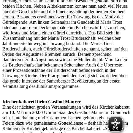
Freisinger Diözesanmuseum führte die Besucher gekonnt durch die
beiden Kirchen. Neben Altbekanntem konnte man auch viel Neues
über die Geschichte und die Innenausstattung der beiden Kirchen
lernen. Besonders erwähnenswert für Törwang ist das Motiv der
Gürtelspende. Am linken Seitenaltar im Gnadenbild Maria Trost
oder auch auf dem Deckengemälde im Kirchenschiff ist zu sehen,
wie Jesus und Maria einen Gürtel darreichen. Das Bild steht in
Zusammenhang mit der Maria-Trost-Bruderschaft, welche über
Jahrhunderte hinweg in Törwang bestand. Die Maria-Trost-
Bruderschaften, auch Gürtelbruderschaften genannt, gehen auf den
Orden der Augustiner-Eremiten zurück. Dementsprechend
flankieren der hl. Augstinus sowie seine Mutter die hl. Monika den
als Bruderschaftsaltar bekannten Seitenaltar. Auch die Überreste
einer Prozessionsfahne der Bruderschaft befinden sich in der
Törwanger Kirche. Der Pfarrgemeinderat zeigt sich zufrieden über
das große Interesse der Samerberger Bevölkerung an der ersten
Veranstaltung des Jubiläumsprogrammes.
Kirchenkabarett beim Gasthof Maurer
Eine der nächsten großen Veranstaltungen wird das Kirchenkabarett
am 10. Mai um 20:00 Uhr im Saal des Gasthof Maurer in Grainbach
sein. Unterhaltung und zusammen Lachen gehören ebenso zum
Feiern dazu wie gemeinsame Gottesdienste – deshalb haben wir im
Rahmen der Kirchengeburtstage das Kirchenkabarett „Soafablosn“