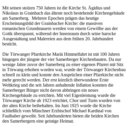
Mit seinen stolzen 750 Jahren ist die Kirche St. Ägidius und
Nikolaus in Grainbach das älteste noch bestehende Kirchengebäude
am Samerberg. Mehrere Epochen prägen das heutige
Erscheinungsbild der Grainbacher Kirche: die massiven
romanischen Grundmauern werden von einem Gewölbe aus der
Gotik überspannt, während der Innenraum durch seine barocke
Ausgestaltung und Malereien aus dem frühen 20. Jahrhundert
besticht.
Die Törwanger Pfarrkirche Mariä Himmelfahrt ist mit 100 Jahren
hingegen der jüngste der vier Samerberger Kirchenbauten. Da nur
wenige Jahre zuvor der Samerberg zu einer eigenen Pfarrei mit Sitz
in Törwang erhoben worden war, wurde der Törwanger Kirchenbau
schnell zu klein und konnte den Ansprüchen einer Pfarrkirche nicht
mehr gerecht werden. Der erst kürzlich überwundene Erste
Weltkrieg und die seit Jahren anhaltende Inflation konnten die
Samerberger Bürger nicht davon abbringen ein neues
Kirchengebäude zu errichten. Mit viel Eigenleistung wurde die
Törwanger Kirche ab 1923 errichtet, Chor und Turm wurden von
der alten Kirche beibehalten. Im Juni 1925 wurde die Kirche
schließlich vom Münchner Erzbischof Michael Kardinal von
Faulhaber geweiht. Seit Jahrhunderten bieten die beiden Kirchen
den Samerbergern eine geistige Heimat.