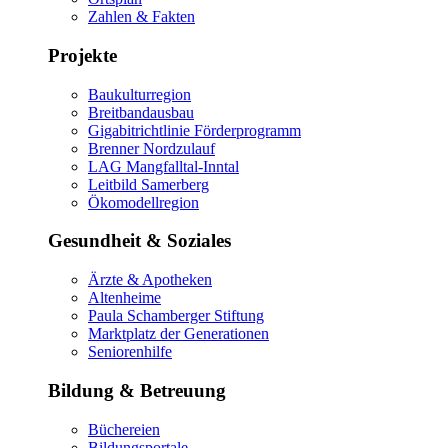
Zahlen & Fakten
Projekte
Baukulturregion
Breitbandausbau
Gigabitrichtlinie Förderprogramm
Brenner Nordzulauf
LAG Mangfalltal-Inntal
Leitbild Samerberg
Ökomodellregion
Gesundheit & Soziales
Ärzte & Apotheken
Altenheime
Paula Schamberger Stiftung
Marktplatz der Generationen
Seniorenhilfe
Bildung & Betreuung
Büchereien
Bildungsportale