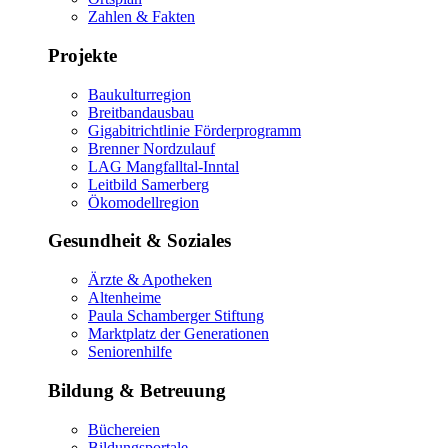
Zahlen & Fakten
Projekte
Baukulturregion
Breitbandausbau
Gigabitrichtlinie Förderprogramm
Brenner Nordzulauf
LAG Mangfalltal-Inntal
Leitbild Samerberg
Ökomodellregion
Gesundheit & Soziales
Ärzte & Apotheken
Altenheime
Paula Schamberger Stiftung
Marktplatz der Generationen
Seniorenhilfe
Bildung & Betreuung
Büchereien
Bildungsportale