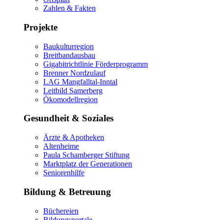
Zahlen & Fakten
Projekte
Baukulturregion
Breitbandausbau
Gigabitrichtlinie Förderprogramm
Brenner Nordzulauf
LAG Mangfalltal-Inntal
Leitbild Samerberg
Ökomodellregion
Gesundheit & Soziales
Ärzte & Apotheken
Altenheime
Paula Schamberger Stiftung
Marktplatz der Generationen
Seniorenhilfe
Bildung & Betreuung
Büchereien
Bildungsportale