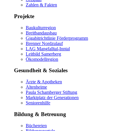
Zahlen & Fakten
Projekte
Baukulturregion
Breitbandausbau
Gigabitrichtlinie Förderprogramm
Brenner Nordzulauf
LAG Mangfalltal-Inntal
Leitbild Samerberg
Ökomodellregion
Gesundheit & Soziales
Ärzte & Apotheken
Altenheime
Paula Schamberger Stiftung
Marktplatz der Generationen
Seniorenhilfe
Bildung & Betreuung
Büchereien
Bildungsportale