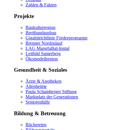
Zahlen & Fakten
Projekte
Baukulturregion
Breitbandausbau
Gigabitrichtlinie Förderprogramm
Brenner Nordzulauf
LAG Mangfalltal-Inntal
Leitbild Samerberg
Ökomodellregion
Gesundheit & Soziales
Ärzte & Apotheken
Altenheime
Paula Schamberger Stiftung
Marktplatz der Generationen
Seniorenhilfe
Bildung & Betreuung
Büchereien
Bildungsportale