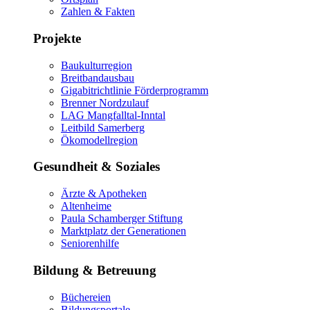
Zahlen & Fakten
Projekte
Baukulturregion
Breitbandausbau
Gigabitrichtlinie Förderprogramm
Brenner Nordzulauf
LAG Mangfalltal-Inntal
Leitbild Samerberg
Ökomodellregion
Gesundheit & Soziales
Ärzte & Apotheken
Altenheime
Paula Schamberger Stiftung
Marktplatz der Generationen
Seniorenhilfe
Bildung & Betreuung
Büchereien
Bildungsportale