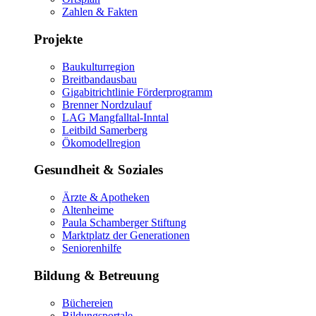
Zahlen & Fakten
Projekte
Baukulturregion
Breitbandausbau
Gigabitrichtlinie Förderprogramm
Brenner Nordzulauf
LAG Mangfalltal-Inntal
Leitbild Samerberg
Ökomodellregion
Gesundheit & Soziales
Ärzte & Apotheken
Altenheime
Paula Schamberger Stiftung
Marktplatz der Generationen
Seniorenhilfe
Bildung & Betreuung
Büchereien
Bildungsportale