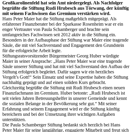
Großkarolinenfeld hat sein Amt niedergelegt. Als Nachfolger
begrüßte die Stiftung Rudi Hrubesch aus Törwang, der künftig
mit seinem Fachwissen das Gremium verstärken wird.
Hans Peter Maier hat die Stiftung maßgeblich mitgeprägt. Als
erfahrener Finanzberater bei der Sparkasse Rosenheim war er ein
enger Vertrauter von Paula Schamberger und brachte sein
umfangreiches Fachwissen seit 2012 aktiv in die Stiftung ein.
Besonders in der Aufbauphase der Stiftung war Maier eine tragende
Säule, die mit viel Sachverstand und Engagement den Grundstein
für die erfolgreiche Arbeit legte.
Stiftungsratsvorsitzender Bürgermeister Georg Huber würdigte
Maier in seiner Ansprache: „Hans Peter Maier war eine tragende
Säule unserer Stiftung und hat mit viel Sachverstand den Aufbau der
Stiftung erfolgreich begleitet. Dafür sagen wir ein herzliches
Vergelt’s Gott!“ Sein Einsatz und seine Expertise haben die Stiftung
nachhaltig geprägt und auf einen soliden Kurs gebracht.
Gleichzeitig begrüßte die Stiftung mit Rudi Hrubesch einen neuen
Finanzfachmann im Gremium. Huber betonte: „Rudi Hrubesch ist
seit vielen Jahren Betreuungshelfer in unserer Gemeinde und kennt
die sozialen Belange in der Bevölkerung sehr gut.“ Mit seiner
Erfahrung und seinem Engagement wird er die Stiftung künftig
bereichern und bei der Umsetzung ihrer wichtigen Aufgaben
unterstützen.
Die Paula Schamberger Stiftung bedankt sich herzlich bei Hans
Peter Maier für seine langjährige, engagierte Mitarbeit und freut sich