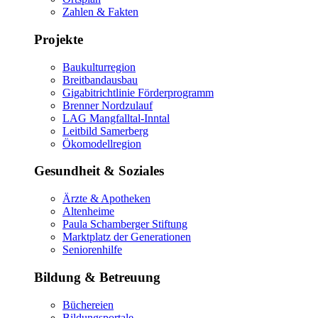
Zahlen & Fakten
Projekte
Baukulturregion
Breitbandausbau
Gigabitrichtlinie Förderprogramm
Brenner Nordzulauf
LAG Mangfalltal-Inntal
Leitbild Samerberg
Ökomodellregion
Gesundheit & Soziales
Ärzte & Apotheken
Altenheime
Paula Schamberger Stiftung
Marktplatz der Generationen
Seniorenhilfe
Bildung & Betreuung
Büchereien
Bildungsportale