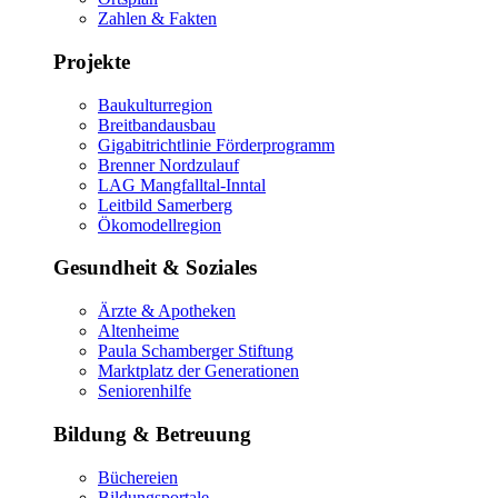
Zahlen & Fakten
Projekte
Baukulturregion
Breitbandausbau
Gigabitrichtlinie Förderprogramm
Brenner Nordzulauf
LAG Mangfalltal-Inntal
Leitbild Samerberg
Ökomodellregion
Gesundheit & Soziales
Ärzte & Apotheken
Altenheime
Paula Schamberger Stiftung
Marktplatz der Generationen
Seniorenhilfe
Bildung & Betreuung
Büchereien
Bildungsportale