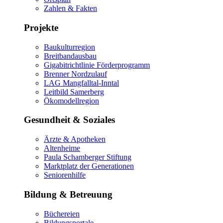
Zahlen & Fakten
Projekte
Baukulturregion
Breitbandausbau
Gigabitrichtlinie Förderprogramm
Brenner Nordzulauf
LAG Mangfalltal-Inntal
Leitbild Samerberg
Ökomodellregion
Gesundheit & Soziales
Ärzte & Apotheken
Altenheime
Paula Schamberger Stiftung
Marktplatz der Generationen
Seniorenhilfe
Bildung & Betreuung
Büchereien
Bildungsportale