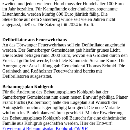
zweiten und jeden weiteren Hund muss der Hundehalter 100 Euro
im Jahr bezahlen. Für Kampfhunde oder ähnliches, sogenannte
Listenhunde, werden künftig 800 Euro jährlich fällig. Die
Steuerhöhe auf dem Samerberg wurde seit vielen Jahren nicht
angepasst, hieß es. Die Satzung tritt 2024 in Kraft.
Defibrillator ans Feuerwehrhaus
An das Törwanger Feuerwehrhaus soll ein Defibrillator angebracht
werden. Der Samerberger Gemeinderat gab hierfür grünes Licht.
Die Kosten betragen rund 2000 Euro, wovon ein Großteil durch den
Freistaat gefördert werde, berichtete Kämmerin Susanne Kunz. Die
Anregung zur Anschaffung gab Gemeinderat Thomas Schmid. Die
Grainbach und Roßholzner Feuerwehr sind bereits mit
Defibrillatoren ausgestattet.
Bebauungsplan Kohlgrub
Für die Änderung des Bebauungsplanes Kohlgrub hat der
Samerberger Gemeinderat nun einen neuen Entwurf gebilligt. Planer
Franz Fuchs (Kolbermoor) hatte den Lageplan auf Wunsch der
Antragsteller nochmals geringfügig korrigiert. Die neue Variante
wird nun ins Bauleitplanverfahren geschickt. Mit der Erweiterung
des Bebauungsplanes Kohlgrub soll Baurecht für eine einheimische
Familie aus Kohlgrub geschaffen werden. Hier der Entwurf:
Erweiterung Bebauungsplan Kohlgrub
759 KB