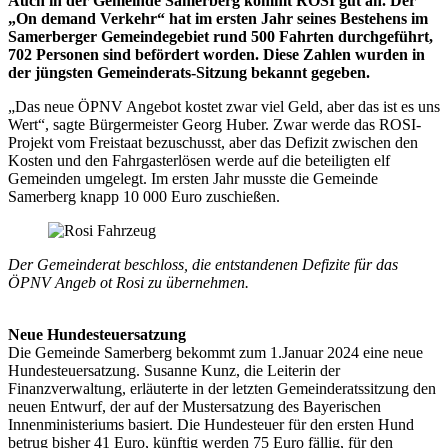
Auch in der Gemeinde Samerberg kommt ROSI gut an. Der
„On demand Verkehr“ hat im ersten Jahr seines Bestehens im
Samerberger Gemeindegebiet rund 500 Fahrten durchgeführt,
702 Personen sind befördert worden. Diese Zahlen wurden in
der jüngsten Gemeinderats-Sitzung bekannt gegeben.
„Das neue ÖPNV Angebot kostet zwar viel Geld, aber das ist es uns
Wert“, sagte Bürgermeister Georg Huber. Zwar werde das ROSI-
Projekt vom Freistaat bezuschusst, aber das Defizit zwischen den
Kosten und den Fahrgasterlösen werde auf die beteiligten elf
Gemeinden umgelegt. Im ersten Jahr musste die Gemeinde
Samerberg knapp 10 000 Euro zuschießen.
Der Gemeinderat beschloss, die entstandenen Defizite für das
ÖPNV Angeb ot Rosi zu übernehmen.
Neue Hundesteuersatzung
Die Gemeinde Samerberg bekommt zum 1.Januar 2024 eine neue
Hundesteuersatzung. Susanne Kunz, die Leiterin der
Finanzverwaltung, erläuterte in der letzten Gemeinderatssitzung den
neuen Entwurf, der auf der Mustersatzung des Bayerischen
Innenministeriums basiert. Die Hundesteuer für den ersten Hund
betrug bisher 41 Euro, künftig werden 75 Euro fällig, für den