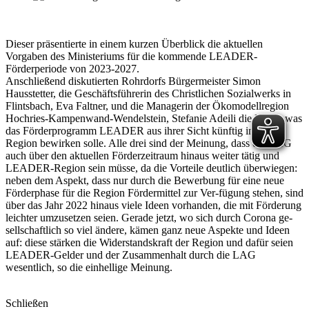
Dieser präsentierte in einem kurzen Überblick die aktuellen
Vorgaben des Ministeriums für die kommende LEADER-
Förderperiode von 2023-2027.
Anschließend diskutierten Rohrdorfs Bürgermeister Simon
Hausstetter, die Geschäftsführerin des Christlichen Sozialwerks in
Flintsbach, Eva Faltner, und die Managerin der Ökomodellregion
Hochries-Kampenwand-Wendelstein, Stefanie Adeili die Frage, was
das Förderprogramm LEADER aus ihrer Sicht künftig in der
Region bewirken solle. Alle drei sind der Meinung, dass die LAG
auch über den aktuellen Förderzeitraum hinaus weiter tätig und
LEADER-Region sein müsse, da die Vorteile deutlich überwiegen:
neben dem Aspekt, dass nur durch die Bewerbung für eine neue
Förderphase für die Region Fördermittel zur Ver-fügung stehen, sind
über das Jahr 2022 hinaus viele Ideen vorhanden, die mit Förderung
leichter umzusetzen seien. Gerade jetzt, wo sich durch Corona ge-
sellschaftlich so viel ändere, kämen ganz neue Aspekte und Ideen
auf: diese stärken die Widerstandskraft der Region und dafür seien
LEADER-Gelder und der Zusammenhalt durch die LAG
wesentlich, so die einhellige Meinung.
Schließen