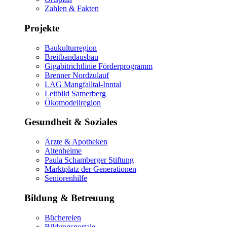
Zahlen & Fakten
Projekte
Baukulturregion
Breitbandausbau
Gigabitrichtlinie Förderprogramm
Brenner Nordzulauf
LAG Mangfalltal-Inntal
Leitbild Samerberg
Ökomodellregion
Gesundheit & Soziales
Ärzte & Apotheken
Altenheime
Paula Schamberger Stiftung
Marktplatz der Generationen
Seniorenhilfe
Bildung & Betreuung
Büchereien
Bildungsportale