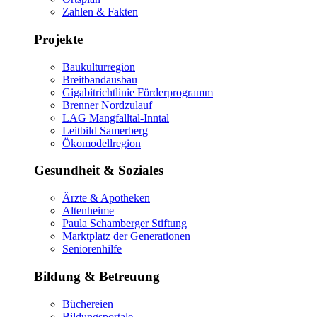
Zahlen & Fakten
Projekte
Baukulturregion
Breitbandausbau
Gigabitrichtlinie Förderprogramm
Brenner Nordzulauf
LAG Mangfalltal-Inntal
Leitbild Samerberg
Ökomodellregion
Gesundheit & Soziales
Ärzte & Apotheken
Altenheime
Paula Schamberger Stiftung
Marktplatz der Generationen
Seniorenhilfe
Bildung & Betreuung
Büchereien
Bildungsportale