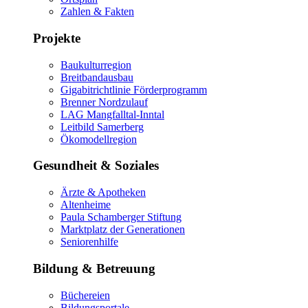
Zahlen & Fakten
Projekte
Baukulturregion
Breitbandausbau
Gigabitrichtlinie Förderprogramm
Brenner Nordzulauf
LAG Mangfalltal-Inntal
Leitbild Samerberg
Ökomodellregion
Gesundheit & Soziales
Ärzte & Apotheken
Altenheime
Paula Schamberger Stiftung
Marktplatz der Generationen
Seniorenhilfe
Bildung & Betreuung
Büchereien
Bildungsportale