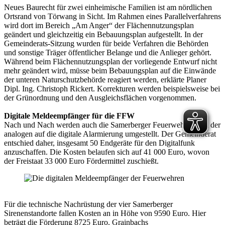
Neues Baurecht für zwei einheimische Familien ist am nördlichen
Ortsrand von Törwang in Sicht. Im Rahmen eines Parallelverfahrens
wird dort im Bereich „Am Anger“ der Flächennutzungsplan
geändert und gleichzeitig ein Bebauungsplan aufgestellt. In der
Gemeinderats-Sitzung wurden für beide Verfahren die Behörden
und sonstige Träger öffentlicher Belange und die Anlieger gehört.
Während beim Flächennutzungsplan der vorliegende Entwurf nicht
mehr geändert wird, müsse beim Bebauungsplan auf die Einwände
der unteren Naturschutzbehörde reagiert werden, erklärte Planer
Dipl. Ing. Christoph Rickert. Korrekturen werden beispielsweise bei
der Grünordnung und den Ausgleichsflächen vorgenommen.
Digitale Meldeempfänger für die FFW
Nach und Nach werden auch die Samerberger Feuerwehren von der
analogen auf die digitale Alarmierung umgestellt. Der Gemeinderat
entschied daher, insgesamt 50 Endgeräte für den Digitalfunk
anzuschaffen. Die Kosten belaufen sich auf 41 000 Euro, wovon
der Freistaat 33 000 Euro Fördermittel zuschießt.
Für die technische Nachrüstung der vier Samerberger
Sirenenstandorte fallen Kosten an in Höhe von 9590 Euro. Hier
beträgt die Förderung 8725 Euro. Grainbachs