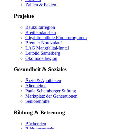
Zahlen & Fakten
Projekte
Baukulturregion
Breitbandausbau
Gigabitrichtlinie Förderprogramm
Brenner Nordzulauf
LAG Mangfalltal-Inntal
Leitbild Samerberg
Ökomodellregion
Gesundheit & Soziales
Ärzte & Apotheken
Altenheime
Paula Schamberger Stiftung
Marktplatz der Generationen
Seniorenhilfe
Bildung & Betreuung
Büchereien
Bildungsportale