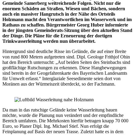
Gemeinde Samerberg weitreichende Folgen. Nicht nur die
enormen Schäden an Straßen, Wiesen und Bächen, sondern
auch ein massiver Hangrutsch in der Nähe des Ortsteils
Holzmann macht den Verantwortlichen im Wasserwerk und im
Rathaus zu schaffen. Bürgermeister Georg Huber informierte
in der jüngsten Gemeinderats-Sitzung über den aktuellen Stand
der Dinge. Die Pläne für die Erneuerung der dortigen
Trinkwasserleitung werden nun überarbeitet.
Hintergrund sind deutliche Risse im Gelände, die auf einer Breite
von rund 800 Metern aufgetreten sind. Dipl. Geologe Frithjof Ohin
hat den Bereich untersucht: „Auf beiden Seiten des Steinbachs sind
großflächige Rutschungen zu erkennen. Diese Hangbewegungen
sind bereits in der Geogefahrenkarte des Bayerischen Landesamts
für Umwelt erfasst.“ Interglaziale Seesedimente seien dort von
Moränen aus der Würmeiszeit überdeckt, so der Fachmann.
Da man in das rutschige Gelände keine Wasserleitung bauen
möchte, wurde die Planung nun verändert und der empfindliche
Bereich umfahren. Die Mehrkosten hierfür betragen knapp 70 000
Euro, so Planer Dipl. Ing. Michael Stief. Nun erfolgt die
Feinplanung auf Basis der neuen Trasse. Zuletzt hatte es in dem