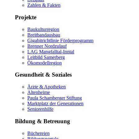
Zahlen & Fakten
Projekte
Baukulturregion
Breitbandausbau
Gigabitrichtlinie Förderprogramm
Brenner Nordzulauf
LAG Mangfalltal-Inntal
Leitbild Samerberg
Ökomodellregion
Gesundheit & Soziales
Ärzte & Apotheken
Altenheime
Paula Schamberger Stiftung
Marktplatz der Generationen
Seniorenhilfe
Bildung & Betreuung
Büchereien
Bildungsportale