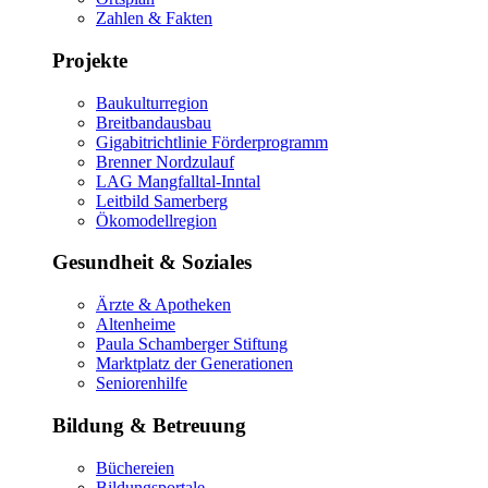
Zahlen & Fakten
Projekte
Baukulturregion
Breitbandausbau
Gigabitrichtlinie Förderprogramm
Brenner Nordzulauf
LAG Mangfalltal-Inntal
Leitbild Samerberg
Ökomodellregion
Gesundheit & Soziales
Ärzte & Apotheken
Altenheime
Paula Schamberger Stiftung
Marktplatz der Generationen
Seniorenhilfe
Bildung & Betreuung
Büchereien
Bildungsportale