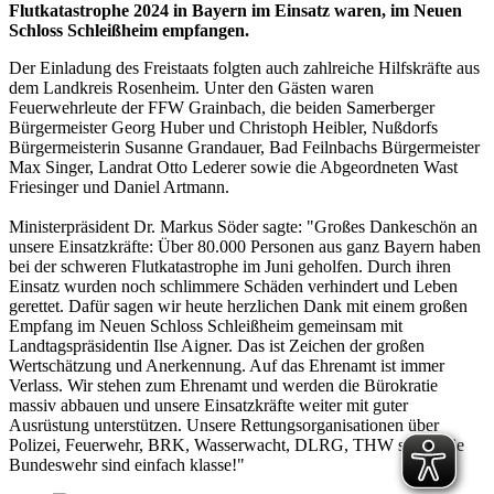
Flutkatastrophe 2024 in Bayern im Einsatz waren, im Neuen
Schloss Schleißheim empfangen.
Der Einladung des Freistaats folgten auch zahlreiche Hilfskräfte aus
dem Landkreis Rosenheim. Unter den Gästen waren
Feuerwehrleute der FFW Grainbach, die beiden Samerberger
Bürgermeister Georg Huber und Christoph Heibler, Nußdorfs
Bürgermeisterin Susanne Grandauer, Bad Feilnbachs Bürgermeister
Max Singer, Landrat Otto Lederer sowie die Abgeordneten Wast
Friesinger und Daniel Artmann.
Ministerpräsident Dr. Markus Söder sagte: "Großes Dankeschön an
unsere Einsatzkräfte: Über 80.000 Personen aus ganz Bayern haben
bei der schweren Flutkatastrophe im Juni geholfen. Durch ihren
Einsatz wurden noch schlimmere Schäden verhindert und Leben
gerettet. Dafür sagen wir heute herzlichen Dank mit einem großen
Empfang im Neuen Schloss Schleißheim gemeinsam mit
Landtagspräsidentin Ilse Aigner. Das ist Zeichen der großen
Wertschätzung und Anerkennung. Auf das Ehrenamt ist immer
Verlass. Wir stehen zum Ehrenamt und werden die Bürokratie
massiv abbauen und unsere Einsatzkräfte weiter mit guter
Ausrüstung unterstützen. Unsere Rettungsorganisationen über
Polizei, Feuerwehr, BRK, Wasserwacht, DLRG, THW sowie die
Bundeswehr sind einfach klasse!"