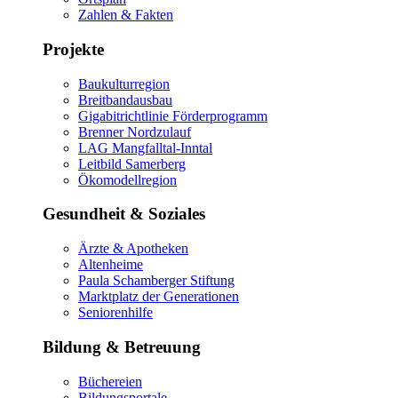
Zahlen & Fakten
Projekte
Baukulturregion
Breitbandausbau
Gigabitrichtlinie Förderprogramm
Brenner Nordzulauf
LAG Mangfalltal-Inntal
Leitbild Samerberg
Ökomodellregion
Gesundheit & Soziales
Ärzte & Apotheken
Altenheime
Paula Schamberger Stiftung
Marktplatz der Generationen
Seniorenhilfe
Bildung & Betreuung
Büchereien
Bildungsportale