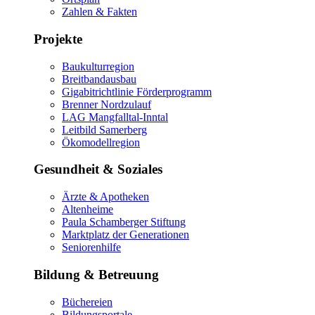
Zahlen & Fakten
Projekte
Baukulturregion
Breitbandausbau
Gigabitrichtlinie Förderprogramm
Brenner Nordzulauf
LAG Mangfalltal-Inntal
Leitbild Samerberg
Ökomodellregion
Gesundheit & Soziales
Ärzte & Apotheken
Altenheime
Paula Schamberger Stiftung
Marktplatz der Generationen
Seniorenhilfe
Bildung & Betreuung
Büchereien
Bildungsportale