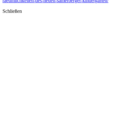
raeumlichkeiten-des-neuen-samerberger-kindergarten/
Schließen