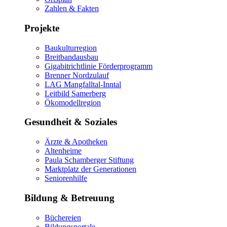
Zahlen & Fakten
Projekte
Baukulturregion
Breitbandausbau
Gigabitrichtlinie Förderprogramm
Brenner Nordzulauf
LAG Mangfalltal-Inntal
Leitbild Samerberg
Ökomodellregion
Gesundheit & Soziales
Ärzte & Apotheken
Altenheime
Paula Schamberger Stiftung
Marktplatz der Generationen
Seniorenhilfe
Bildung & Betreuung
Büchereien
Bildungsportale