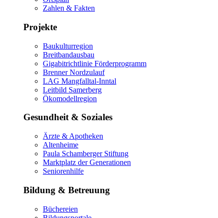
Zahlen & Fakten
Projekte
Baukulturregion
Breitbandausbau
Gigabitrichtlinie Förderprogramm
Brenner Nordzulauf
LAG Mangfalltal-Inntal
Leitbild Samerberg
Ökomodellregion
Gesundheit & Soziales
Ärzte & Apotheken
Altenheime
Paula Schamberger Stiftung
Marktplatz der Generationen
Seniorenhilfe
Bildung & Betreuung
Büchereien
Bildungsportale