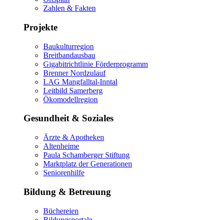
Zahlen & Fakten
Projekte
Baukulturregion
Breitbandausbau
Gigabitrichtlinie Förderprogramm
Brenner Nordzulauf
LAG Mangfalltal-Inntal
Leitbild Samerberg
Ökomodellregion
Gesundheit & Soziales
Ärzte & Apotheken
Altenheime
Paula Schamberger Stiftung
Marktplatz der Generationen
Seniorenhilfe
Bildung & Betreuung
Büchereien
Bildungsportale