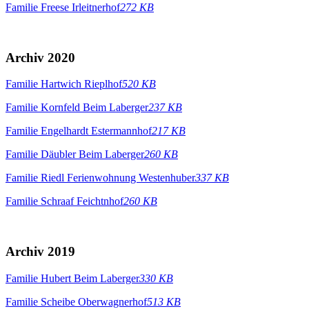
Familie Freese Irleitnerhof
272 KB
Archiv 2020
Familie Hartwich Rieplhof
520 KB
Familie Kornfeld Beim Laberger
237 KB
Familie Engelhardt Estermannhof
217 KB
Familie Däubler Beim Laberger
260 KB
Familie Riedl Ferienwohnung Westenhuber
337 KB
Familie Schraaf Feichtnhof
260 KB
Archiv 2019
Familie Hubert Beim Laberger
330 KB
Familie Scheibe Oberwagnerhof
513 KB